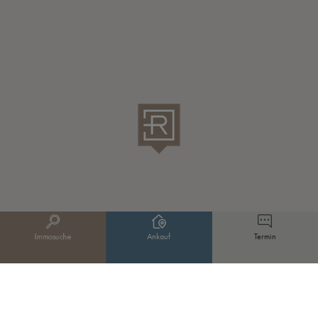
IMMOSUCHE
ANKAUF
TERMI
Immosuche
Ankauf
Termin