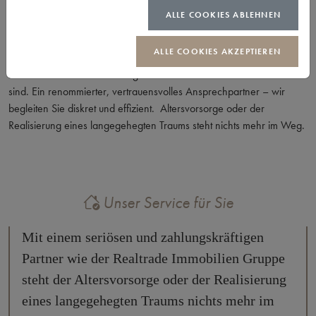
ALLE COOKIES ABLEHNEN
Seit mehr als 20 Jahren zählt der Ankauf von Zinshäusern und
Liegenschaften zu unserer Profession. Unsere Erfahrung, Kompetenz
ALLE COOKIES AKZEPTIEREN
und die ökomische Beratung vom Erstkontakt bis zur
treuhänderischen Abwicklung machen Realtrade zu dem was wir
sind. Ein renommierter, vertrauensvolles Ansprechpartner – wir
begleiten Sie diskret und effizient. Altersvorsorge oder der
Realisierung eines langegehegten Traums steht nichts mehr im Weg.
Unser Service für Sie
Mit einem seriösen und zahlungskräftigen
Partner wie der Realtrade Immobilien Gruppe
steht der Altersvorsorge oder der Realisierung
eines langegehegten Traums nichts mehr im