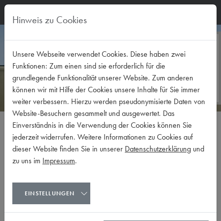
Hinweis zu Cookies
KOMPETENTE
Unsere Webseite verwendet Cookies. Diese haben zwei
BETREUUNG UND
Funktionen: Zum einen sind sie erforderlich für die
PERSÖNLICHE
grundlegende Funktionalität unserer Website. Zum anderen
BERATUNG
können wir mit Hilfe der Cookies unsere Inhalte für Sie immer
weiter verbessern. Hierzu werden pseudonymisierte Daten von
Website-Besuchern gesammelt und ausgewertet. Das
Einverständnis in die Verwendung der Cookies können Sie
SERIÖSE PARTNER
jederzeit widerrufen. Weitere Informationen zu Cookies auf
dieser Website finden Sie in unserer
Datenschutzerklärung
und
Zinhaus- und Grundstücksankauf in
zu uns im
Impressum
.
Wien und Umgebung
Die momentane Marktphase ist für Eigentümer ideal, um den
EINSTELLUNGEN
Verkauf einer Immobilie zu konkretisieren, denn die zu erzielenden
Preise sind attraktiv wie nie.